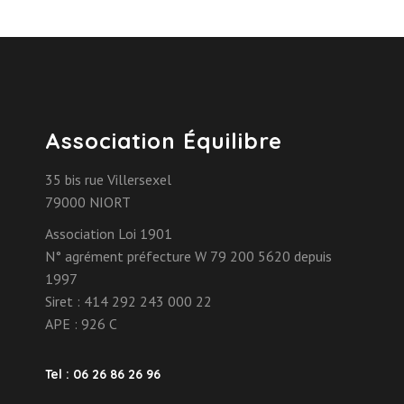
Association Équilibre
35 bis rue Villersexel
79000 NIORT
Association Loi 1901
N° agrément préfecture W 79 200 5620 depuis
1997
Siret : 414 292 243 000 22
APE : 926 C
Tel : 06 26 86 26 96