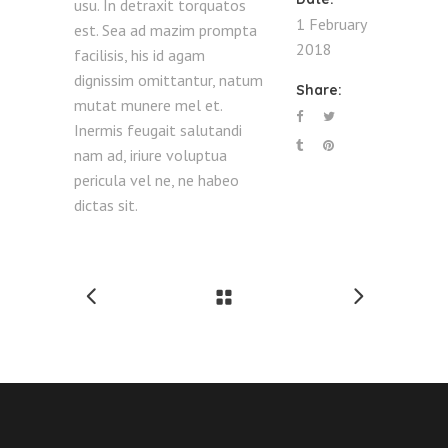
usu. In detraxit torquatos
1 February
est. Sea ad mazim prompta
2018
facilisis, his id agam
dignissim omittantur, natum
Share:
mutat munere mel et.
Inermis feugait salutandi
nam ad, iriure voluptua
pericula vel ne, ne habeo
dictas sit.