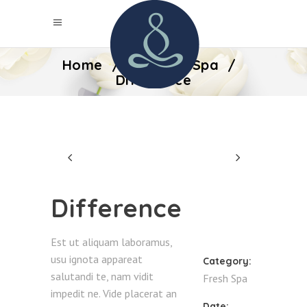
Home
/
Fresh
/
Spa
/
Difference
Difference
Est ut aliquam laboramus,
usu ignota appareat
Category:
salutandi te, nam vidit
Fresh
Spa
impedit ne. Vide placerat an
Date: